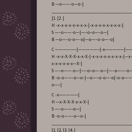
B —o——-o—o-|
__________________________________
|1. |2. |
H -x-x-x-x-x-x-x-x-|-x-x-x-x-x-x-x-x-|
S —–o——-o—|—–o–o—-o—|
B —o—–o-o—-o|—o—–o-o—-o|
C —————–|—————–|-x—————|—
H -x-x-X-X-X-x-x-X-|-x-x-x-x-x-x-x-x-|—x
x-x-x-x-x-x—X-|
S —–o——-o—|—–o–o—-o—|—–o——-o—
B -o-o——-o—o-|—o—–o-o—-o|-o-o—
o—–|
C -x—————|
H —x-X-X-X-x-x-X-|
S —–o——-o—|
B -o-o——-o—o-|
__________________________________
|1. |2. |3. |4. |