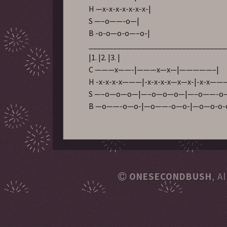
H —x-x-x-x-x-x-x-|
S —–o——-o—|
B -o-o—o-o—–o-|
__________________________________
|1. |2. |3. |
C ———x——-|———x—x—|—————–|
H -x-x-x-x———|-x-x-x-x—x—x-|-x-x——
S —–o—o—o—|—–o—o—o—|—–o——-o
B —o——-o—o-|—o——-o—o-|—o—o-o-
ONESECONDBUSH
, A