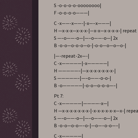
S -o-o-o-o-oooooooo|
F -o-o-o-o———|
C -x——-x——-|-x—–x———|
H —x-x-x—x-x-x-|—x-x—x-x-x-x-| repeat
S —–o——-o—|—–o——-o—| 2x
B -o-o—o-o-o—o-|-o-o—o—o—o-|
|—-repeat-2x—-|
C -x—————|-x—————|
H —————–|—x-x-x-x-x-x-x-|
S —————–|—–o——-o-o-|
B -o—————|-o-o—o-o-o—–|
Pt 7:
C -x—————|————-x—|
H —x-x-x-x-x-x-x-|-x-x-x-x-x-x—x-| repe
S —–o——-o—|—–o——-o—| 2x
B -o-o—o-o—–o-|—o—–o-o—–|
C -x—————|