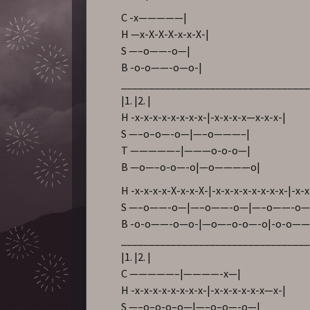
C -x—————|
H —x-X-X-X-x-x-X-|
S —–o——-o—|
B -o-o——-o—o-|
__________________________________
|1. |2. |
H -x-x-x-x-x-x-x-x-|-x-x-x-x—x-x-x-|
S —–o–o—-o—|—–o———–|
T —————–|———o-o-o—|
B —o—–o-o—-o|—o————o|
H -x-x-x-x-X-x-x-X-|-x-x-x-x-x-x-x-x-|-x-
S —–o——-o—|—–o——-o—|—–o——-o—
B -o-o——-o—o-|—o—–o-o—-o|-o-o——
__________________________________
|1. |2. |
C —————–|————-x—|
H -x-x-x-x-x-x-x-x-|-x-x-x-x-x-x—x-|
S —–o–o-o–o—|—–o–o—-o—|