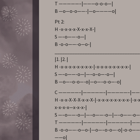
T —————–|———o-o-o—|
B —o—o-o——-|—o————o|
Pt 2:
H -x-x-x-x-X-x-x-X-|
S —–o——-o—|
B -o-o——-o—o-|
__________________________________
|1. |2. |
H -x-x-x-x-x-x-x-x-|-x-x-x-x-x-x-x-x-|
S —–o——-o—|—–o–o—-o—|
B —o—–o-o—-o|—o—–o-o—-o|
C —————–|—————–|—————–|——
H -x-x-X-X-X-x-x-X-|-x-x-x-x-x-x-x-x-|-x-
x-x-x-x—x-x-x-|
S —–o——-o—|—–o——-o—|—–o——-o—
T —————–|—————–|—————–|——
B -o-o——-o—o-|—o—–o-o—-o|-o-o—
——o|