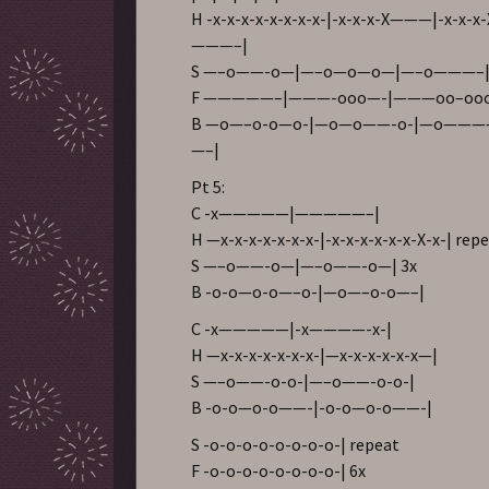
H -x-x-x-x-x-x-x-x-|-x-x-x-X———|-x-x-x
———–|
S —–o——-o—|—–o—o—o—|—–o———–
F —————–|———-ooo—-|———oo–oo
B —o—–o-o—o-|—o—o——-o-|—o———
—–|
Pt 5:
C -x—————|—————–|
H —x-x-x-x-x-x-x-|-x-x-x-x-x-x-X-x-| rep
S —–o——-o—|—–o——-o—| 3x
B -o-o—o-o—–o-|—o—–o-o—–|
C -x—————|-x————-x-|
H —x-x-x-x-x-x-x-|—x-x-x-x-x-x—|
S —–o——-o-o-|—–o——-o-o-|
B -o-o—o-o——-|-o-o—o-o——-|
S -o-o-o-o-o-o-o-o-| repeat
F -o-o-o-o-o-o-o-o-| 6x