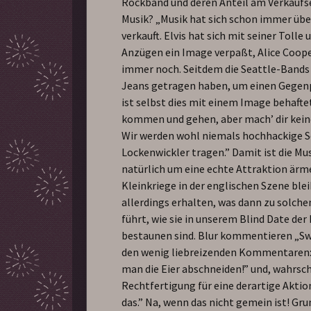
Rockband und deren Anteil am Verkaufs
Musik? „Musik hat sich schon immer üb
verkauft. Elvis hat sich mit seiner Tolle
Anzügen ein Image verpaßt, Alice Coop
immer noch. Seitdem die Seattle-Bands 
Jeans getragen haben, um einen Gegenp
ist selbst dies mit einem Image behafte
kommen und gehen, aber mach’ dir kei
Wir werden wohl niemals hochhackige 
Lockenwickler tragen.” Damit ist die Mu
natürlich um eine echte Attraktion ärme
Kleinkriege in der englischen Szene ble
allerdings erhalten, was dann zu solche
führt, wie sie in unserem Blind Date de
bestaunen sind. Blur kommentieren „S
den wenig liebreizenden Kommentaren:
man die Eier abschneiden!” und, wahrsch
Rechtfertigung für eine derartige Aktio
das.” Na, wenn das nicht gemein ist! Gr