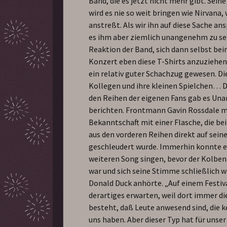
Band, die es jetzt nicht mehr gibt. Sein
wird es nie so weit bringen wie Nirvana,
anstreßt. Als wir ihn auf diese Sache an
es ihm aber ziemlich unangenehm zu sei
Reaktion der Band, sich dann selbst be
Konzert eben diese T-Shirts anzuziehen,
ein relativ guter Schachzug gewesen. Di
Kollegen und ihre kleinen Spielchen… 
den Reihen der eigenen Fans gab es U
berichten. Frontmann Gavin Rossdale 
Bekanntschaft mit einer Flasche, die b
aus den vorderen Reihen direkt auf sein
geschleudert wurde. Immerhin konnte e
weiteren Song singen, bevor der Kolbe
war und sich seine Stimme schließlich w
Donald Duck anhörte. „Auf einem Festi
derartiges erwarten, weil dort immer di
besteht, daß Leute anwesend sind, die k
uns haben. Aber dieser Typ hat für unse