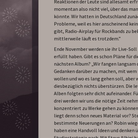
Reaktionen der Leute sind allesamt erfre
momentan also nicht viel, über das man
könnte. Wir hatten in Deutschland zunä
Probleme, weil es hier anscheinend kei
gibt, Radio-Airplay für Rockbands zu 
mittlerweile läuft es trotzdem.”
Ende November werden sie ihr Live-Soll 
erfüllt haben. Gibt es schon Pläne für d
nächsten Album? „Wir fangen langsam 
Gedanken darüber zu machen, mit wem 
wollen und wo es lang gehen soll, aber 
diesbezüglich nichts überstürzen. Die l
Alben folgten sehr dicht aufeinander. 
drei werden wir uns die nötige Zeit neh
konzentriert zu Werke gehen zu können
liegt denn schon neues Material vor? S
bestimmte Neuerungen an? Robin wiegel
haben eine Handvoll Ideen und denken ü
Studiostrategie nach. Mit Steve Albini h