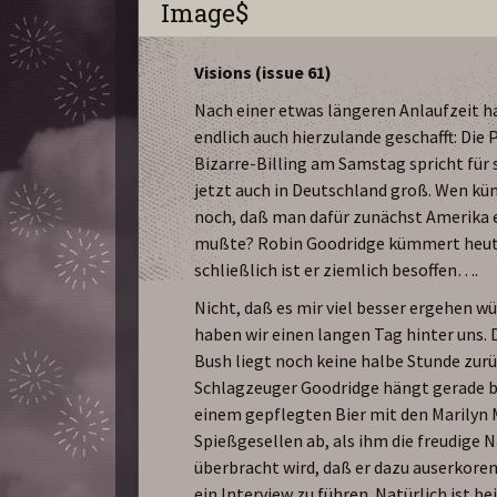
Image$
Visions (issue 61)
Nach einer etwas längeren Anlaufzeit h
endlich auch hierzulande geschafft: Die 
Bizarre-Billing am Samstag spricht für 
jetzt auch in Deutschland groß. Wen k
noch, daß man dafür zunächst Amerika 
mußte? Robin Goodridge kümmert heute 
schließlich ist er ziemlich besoffen….
Nicht, daß es mir viel besser ergehen wü
haben wir einen langen Tag hinter uns. D
Bush liegt noch keine halbe Stunde zurü
Schlagzeuger Goodridge hängt gerade b
einem gepflegten Bier mit den Marilyn
Spießgesellen ab, als ihm die freudige 
überbracht wird, daß er dazu auserkoren
ein Interview zu führen. Natürlich ist be