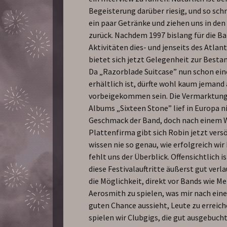
Begeisterung darüber riesig, und so sch
ein paar Getränke und ziehen uns in de
zurück. Nachdem 1997 bislang für die Ba
Aktivitäten dies- und jenseits des Atlan
bietet sich jetzt Gelegenheit zur Best
Da „Razorblade Suitcase” nun schon ein
erhältlich ist, dürfte wohl kaum jemand
vorbeigekommen sein. Die Vermarktung
Albums „Sixteen Stone” lief in Europa 
Geschmack der Band, doch nach einem 
Plattenfirma gibt sich Robin jetzt vers
wissen nie so genau, wie erfolgreich wir 
fehlt uns der Überblick. Offensichtlich i
diese Festivalauftritte äußerst gut verl
die Möglichkeit, direkt vor Bands wie Me
Aerosmith zu spielen, was mir nach eine
guten Chance aussieht, Leute zu erreic
spielen wir Clubgigs, die gut ausgebucht