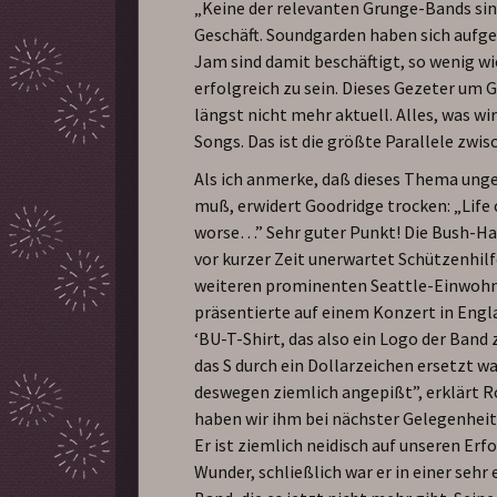
„Keine der relevanten Grunge-Bands si
Geschäft. Soundgarden haben sich aufge
Jam sind damit beschäftigt, so wenig w
erfolgreich zu sein. Dieses Gezeter um 
längst nicht mehr aktuell. Alles, was wi
Songs. Das ist die größte Parallele zwis
Als ich anmerke, daß dieses Thema ung
muß, erwidert Goodridge trocken: „Life 
worse…” Sehr guter Punkt! Die Bush-Ha
vor kurzer Zeit unerwartet Schützenhil
weiteren prominenten Seattle-Einwohn
präsentierte auf einem Konzert in Engl
‘BU-T-Shirt, das also ein Logo der Band 
das S durch ein Dollarzeichen ersetzt wa
deswegen ziemlich angepißt”, erklärt R
haben wir ihm bei nächster Gelegenheit
Er ist ziemlich neidisch auf unseren Erfo
Wunder, schließlich war er in einer sehr