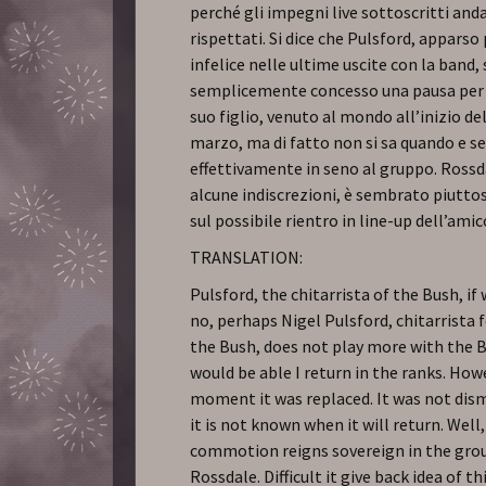
perché gli impegni live sottoscritti an
rispettati. Si dice che Pulsford, apparso
infelice nelle ultime uscite con la band, s
semplicemente concesso una pausa per l
suo figlio, venuto al mondo all’inizio de
marzo, ma di fatto non si sa quando e s
effettivamente in seno al gruppo. Ross
alcune indiscrezioni, è sembrato piutto
sul possibile rientro in line-up dell’amic
TRANSLATION:
Pulsford, the chitarrista of the Bush, if w
no, perhaps Nigel Pulsford, chitarrista 
the Bush, does not play more with the 
would be able I return in the ranks. How
moment it was replaced. It was not dis
it is not known when it will return. Well
commotion reigns sovereign in the grou
Rossdale. Difficult it give back idea of th