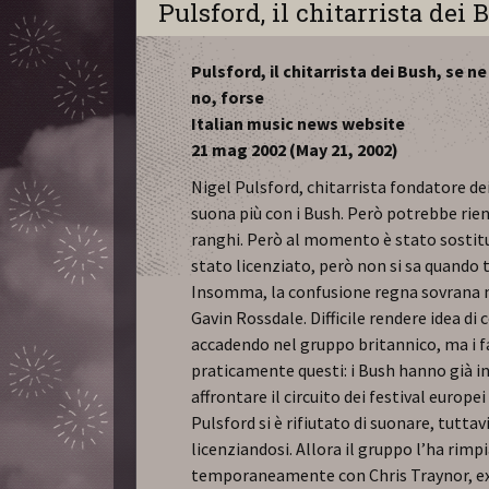
Pulsford, il chitarrista dei 
Pulsford, il chitarrista dei Bush, se ne
no, forse
Italian music news website
21 mag 2002 (May 21, 2002)
Nigel Pulsford, chitarrista fondatore de
suona più con i Bush. Però potrebbe rien
ranghi. Però al momento è stato sostit
stato licenziato, però non si sa quando 
Insomma, la confusione regna sovrana n
Gavin Rossdale. Difficile rendere idea di 
accadendo nel gruppo britannico, ma i f
praticamente questi: i Bush hanno già in
affrontare il circuito dei festival europei
Pulsford si è rifiutato di suonare, tutta
licenziandosi. Allora il gruppo l’ha rim
temporaneamente con Chris Traynor, e